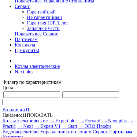
Показать все Управление отоплением
Сервис
Гарантийный
Не гарантийный
Гарантия ПЯТЬ лет
Запасные части
Показать все Сервис
Партнерам
Контакты
Где купить!
Котлы электрические
Next plus
Фильтр по характеристикам
Цена
В наличии
11
Найдено:
11
ПОКАЗАТЬ
Котлы электрические
- Expert plus
- Forvard
- Next plus
-
Practic
- Next
- Expert V1
- Start
- ЭПО Профи
Водонагреватели
Управление отоплением
Сервис
Партнерам