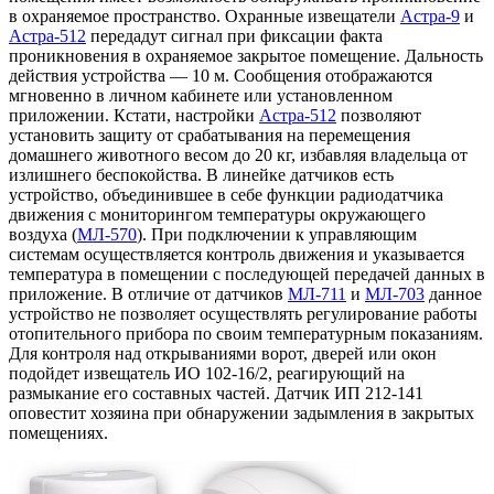
в охраняемое пространство. Охранные извещатели
Астра-9
и
Астра-512
передадут сигнал при фиксации факта
проникновения в охраняемое закрытое помещение. Дальность
действия устройства — 10 м. Сообщения отображаются
мгновенно в личном кабинете или установленном
приложении. Кстати, настройки
Астра-512
позволяют
установить защиту от срабатывания на перемещения
домашнего животного весом до 20 кг, избавляя владельца от
излишнего беспокойства. В линейке датчиков есть
устройство, объединившее в себе функции радиодатчика
движения с мониторингом температуры окружающего
воздуха (
МЛ-570
). При подключении к управляющим
системам осуществляется контроль движения и указывается
температура в помещении с последующей передачей данных в
приложение. В отличие от датчиков
МЛ-711
и
МЛ-703
данное
устройство не позволяет осуществлять регулирование работы
отопительного прибора по своим температурным показаниям.
Для контроля над открываниями ворот, дверей или окон
подойдет извещатель ИО 102-16/2, реагирующий на
размыкание его составных частей. Датчик ИП 212-141
оповестит хозяина при обнаружении задымления в закрытых
помещениях.