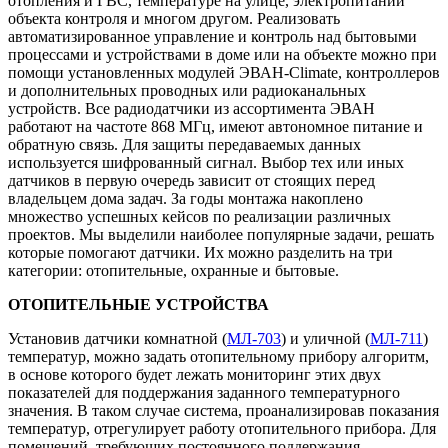
отопления и ГВС, температуре на улице, электропитании
объекта контроля и многом другом. Реализовать
автоматизированное управление и контроль над бытовыми
процессами и устройствами в доме или на объекте можно при
помощи установленных модулей ЭВАН-Climate, контроллеров
и дополнительных проводных или радиоканальных
устройств. Все радиодатчики из ассортимента ЭВАН
работают на частоте 868 МГц, имеют автономное питание и
обратную связь. Для защиты передаваемых данных
используется шифрованный сигнал. Выбор тех или иных
датчиков в первую очередь зависит от стоящих перед
владельцем дома задач. За годы монтажа накоплено
множество успешных кейсов по реализации различных
проектов. Мы выделили наиболее популярные задачи, решать
которые помогают датчики. Их можно разделить на три
категории: отопительные, охранные и бытовые.
ОТОПИТЕЛЬНЫЕ УСТРОЙСТВА
Установив датчики комнатной (
МЛ-703
) и уличной (
МЛ-711
)
температур, можно задать отопительному прибору алгоритм,
в основе которого будет лежать мониторинг этих двух
показателей для поддержания заданного температурного
значения. В таком случае система, проанализировав показания
температур, отрегулирует работу отопительного прибора. Для
помещений, требующих постоянного поддержания